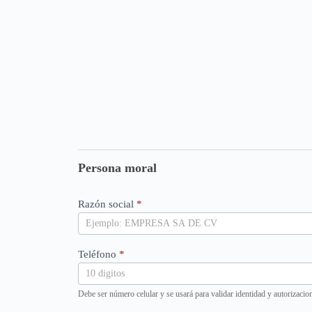
Persona
Moral
Frontend
Persona moral
Razón social
*
Teléfono
*
Debe ser número celular y se usará para validar identidad y autorizacio