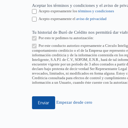
Aceptar los términos y condiciones y el aviso de pri
Acepto expresamente los
términos y condiciones
Acepto expresamente el
aviso de privacidad
Tu historial de Buró de Crédito nos permitirá dar viabi
Por esto te pedimos tu autorización:
Por este conducto autorizo expresamente a Circulo Intelige
comportamiento crediticio o el de la Empresa que represento 
información crediticia y de la información contenida en los rep
Inteligente, S.A.P.I. de C.V., SOFOM, E.N.R., hará de tal infor
encuentre vigente por un período de 3 años contados a partir d
declaro bajo protesta de decir verdad Ser Representante Legal
revocados, limitados, ni modificados en forma alguna. Estoy 
Crediticia consultada para efectos de control y cumplimiento 
información a un Usuario, cuando éste cuente con la autorizac
Enviar
Empezar desde cero