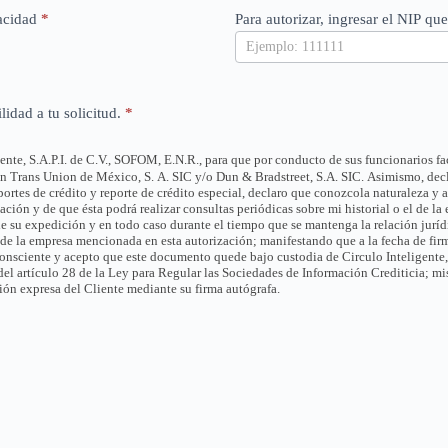
vacidad
*
Para autorizar, ingresar el NIP qu
lidad a tu solicitud.
*
nte, S.A.P.I. de C.V., SOFOM, E.N.R., para que por conducto de sus funcionarios fa
en Trans Union de México, S. A. SIC y/o Dun & Bradstreet, S.A. SIC. Asimismo, decl
ortes de crédito y reporte de crédito especial, declaro que conozcola naturaleza y a
mación y de que ésta podrá realizar consultas periódicas sobre mi historial o el de l
e su expedición y en todo caso durante el tiempo que se mantenga la relación jurídi
 de la empresa mencionada en esta autorización; manifestando que a la fecha de fir
consciente y acepto que este documento quede bajo custodia de Circulo Inteligente
del artículo 28 de la Ley para Regular las Sociedades de Información Crediticia; 
ión expresa del Cliente mediante su firma autógrafa.