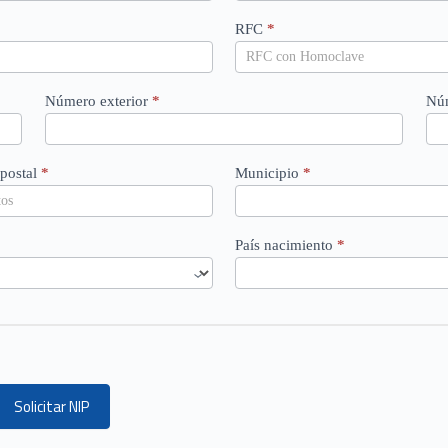
RFC
*
Número exterior
*
Núm
postal
*
Municipio
*
País nacimiento
*