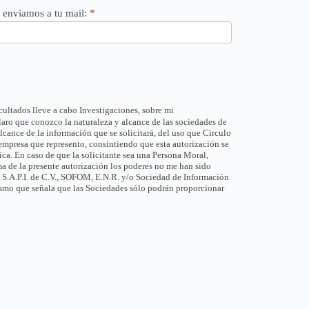
e enviamos a tu mail:
*
cultados lleve a cabo Investigaciones, sobre mi
aro que conozco la naturaleza y alcance de las sociedades de
lcance de la información que se solicitará, del uso que Circulo
a empresa que represento, consintiendo que esta autorización se
ca. En caso de que la solicitante sea una Persona Moral,
ma de la presente autorización los poderes no me han sido
, S.A.P.I. de C.V., SOFOM, E.N.R. y/o Sociedad de Información
mismo que señala que las Sociedades sólo podrán proporcionar